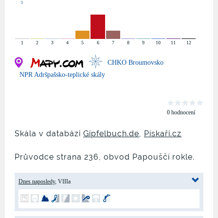
5
1
2
3
4
5
6
7
8
9
10
11
12
CHKO Broumovsko
NPR Adršpašsko-teplické skály
0 hodnocení
Skála v databázi
Gipfelbuch.de
,
Pískaři.cz
Průvodce strana 236, obvod Papouščí rokle.
Dnes naposledy
, VIIIa