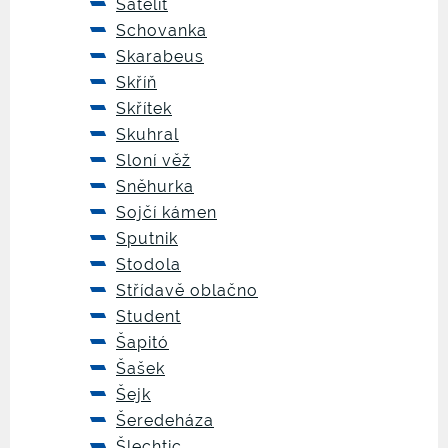
Satelit
Schovanka
Skarabeus
Skříň
Skřítek
Skuhral
Sloní věž
Sněhurka
Sojčí kámen
Sputnik
Stodola
Střídavě oblačno
Student
Šapitó
Šašek
Šejk
Šeredeháza
Šlechtic