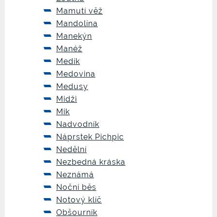
Mamutí věž
Mandolína
Manekýn
Manéž
Medík
Medovina
Medusy
Midži
Mik
Nadvodník
Náprstek Pichpic
Nedělní
Nezbedná kráska
Neznámá
Noční běs
Notový klíč
Obšourník