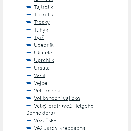
Tajtrdlík
Teoretik
Trosky
Ťuhýk
Tyrš
Učedník
Ukulele
Uprchlík
Uršula
Vasil
Vejce
Velebníček
Velikonoční vajíčko
Velký bratr (věž Helgeho
Schneidera)
Vězeňská
Věž Jardy Krecbacha