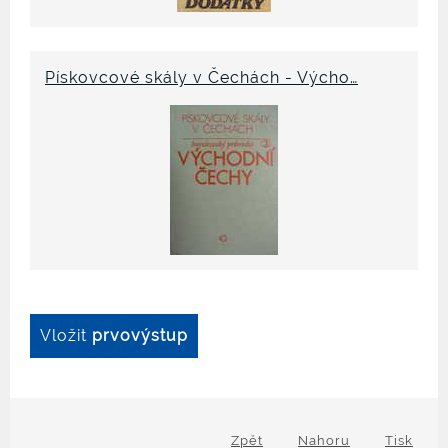
Pískovcové skály v Čechách - Výcho…
Vložit
prvovýstup
Zpět
Nahoru
Tisk