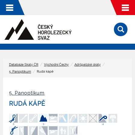
Databáze Skály ČR
Východní Čechy
Adršpašské skály
5. Panoptikum
Rudá kápě
5. Panoptikum
RUDÁ KÁPĚ
5
5
4