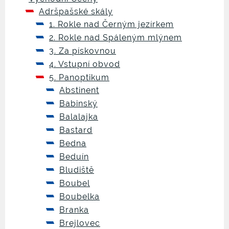
Adršpašské skály
1. Rokle nad Černým jezírkem
2. Rokle nad Spáleným mlýnem
3. Za pískovnou
4. Vstupní obvod
5. Panoptikum
Abstinent
Babinský
Balalajka
Bastard
Bedna
Beduín
Bludiště
Boubel
Boubelka
Branka
Brejlovec