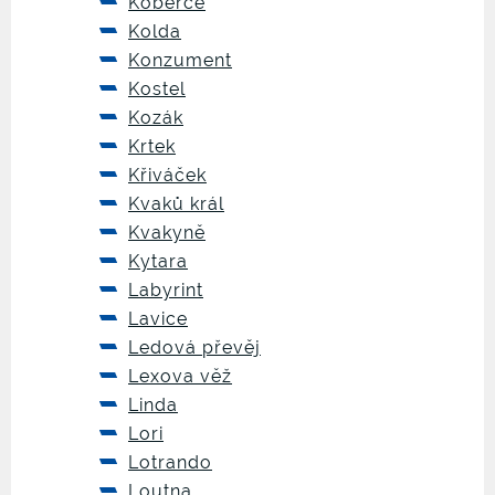
Koberce
Kolda
Konzument
Kostel
Kozák
Krtek
Křiváček
Kvaků král
Kvakyně
Kytara
Labyrint
Lavice
Ledová převěj
Lexova věž
Linda
Lori
Lotrando
Loutna