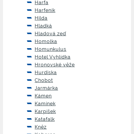
Harfa
Harfeník
Hilda
Hladká
Hladová zeď
Homolka
Homunkulus
Hotel Vyhlídka
Hronovské věže
Hurdiska
Chobot
Jarmárka
Kámen
Kamínek
Karpíšek
Katafalk
Kněz