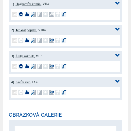
1)
Hagbardův komín
, VIIa
2)
Tenkrát poprvé
, VIIIa
3)
Žlutý sokolík
, VIIc
4)
Katův šleh
, IXa
OBRÁZKOVÁ GALERIE