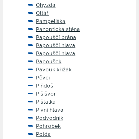
Ohyzda
Oltář
Pampeliška
Panoptická stěna
Papouščí brána
Papouščí hlava
Papouščí hlava
Papoušek
Pavouk křižák
Pěvci
Piňďoš
Pišišvor
Píšťalka
Pivní hlava
Podvodník
Pohrobek
Polda