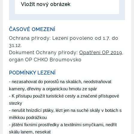
Vložit nový obrázek
ČASOVÉ OMEZENÍ
Ochrana přírody: Lezení povoleno od 1.7. do
31.12.
Dokument Ochrany přírody:
Opatření OP 2019
,
orgán OP CHKO Broumovsko
PODMÍNKY LEZENÍ
- nezasahovat do porostů na skalách, neodstraňovat
kameny, dřeviny a organickou hmotu ze spár
- K přístupu použít turistické cesty a značené přístupové
stezky
- nerušit hnízdící ptáky, lézt jen na suché skály v botách s
měkkou podrážkou
- jištění fixními prostředky a textilními smyčkami, nedřít
skálu lanem, nesekat