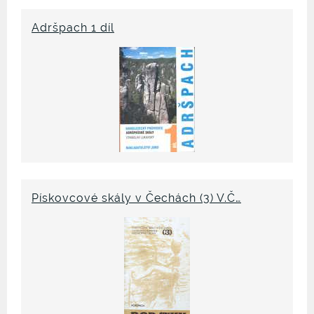
Adršpach 1 díl
Pískovcové skály v Čechách (3) V.Č…