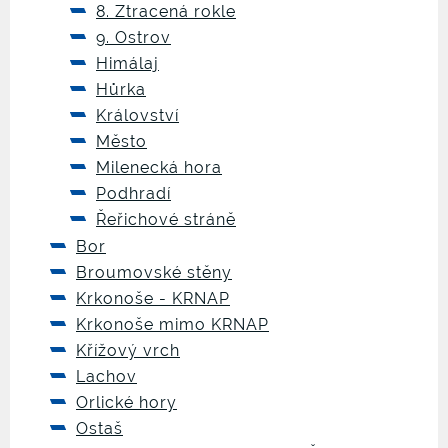
8. Ztracená rokle
9. Ostrov
Himálaj
Hůrka
Království
Město
Milenecká hora
Podhradí
Řeřichové stráně
Bor
Broumovské stěny
Krkonoše - KRNAP
Krkonoše mimo KRNAP
Křížový vrch
Lachov
Orlické hory
Ostaš