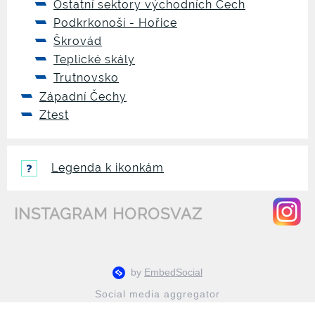
Ostatní sektory východních Čech
Podkrkonoší - Hořice
Škrovád
Teplické skály
Trutnovsko
Západní Čechy
Ztest
Legenda k ikonkám
INSTAGRAM HOROSVAZ
Social media aggregator