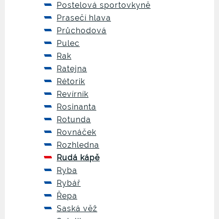
Postelová sportovkyně
Prasečí hlava
Průchodová
Pulec
Rak
Ratejna
Rétorik
Revírník
Rosinanta
Rotunda
Rovnáček
Rozhledna
Rudá kápě
Ryba
Rybář
Řepa
Saská věž